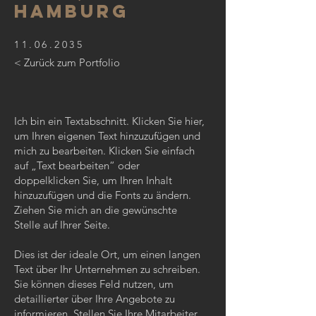
HAMBURG
11.06.2035
< Zurück zum Portfolio
Ich bin ein Textabschnitt. Klicken Sie hier,
um Ihren eigenen Text hinzuzufügen und
mich zu bearbeiten. Klicken Sie einfach
auf „Text bearbeiten“ oder
doppelklicken Sie, um Ihren Inhalt
hinzuzufügen und die Fonts zu ändern.
Ziehen Sie mich an die gewünschte
Stelle auf Ihrer Seite.
Dies ist der ideale Ort, um einen langen
Text über Ihr Unternehmen zu schreiben.
Sie können dieses Feld nutzen, um
detaillierter über Ihre Angebote zu
informieren. Stellen Sie Ihre Mitarbeiter