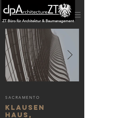
ZT Büro für Architektur & Baumanagement
SACRAMENTO
KLAUSEN
HAUS,