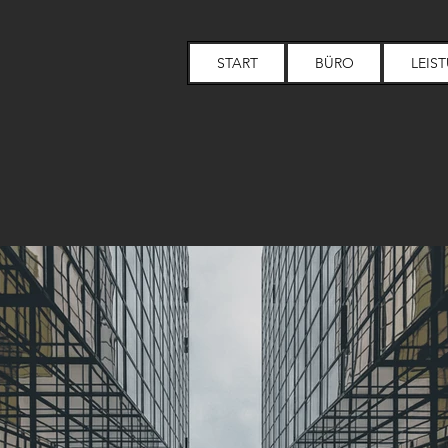
START
BÜRO
LEIS