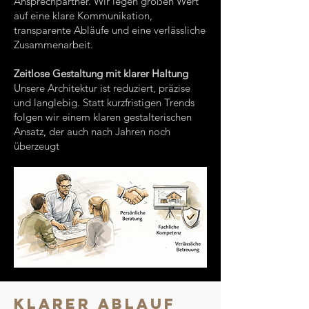
Ansprechpartner. Wir legen großen Wert
auf eine klare Kommunikation,
transparente Abläufe und eine verlässliche
Zusammenarbeit.
Zeitlose Gestaltung mit klarer Haltung
Unsere Architektur ist reduziert, präzise
und langlebig. Statt kurzfristigen Trends
folgen wir einem klaren gestalterischen
Ansatz, der auch nach Jahren noch
überzeugt
KLARER ABLAUF