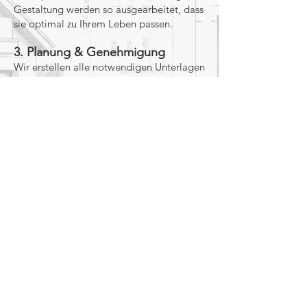
Gestaltung werden so ausgearbeitet, dass
sie optimal zu Ihrem Leben passen.
3. Planung & Genehmigung
Wir erstellen alle notwendigen Unterlagen
für die Einreichung und begleiten Sie
durch den Genehmigungsprozess –
strukturiert und effizient.
4. Detailplanung & Vorbereitung
Das Projekt wird bis ins Detail
ausgearbeitet. Diese Phase schafft die
Grundlage für eine qualitativ hochwertige
und reibungslose Umsetzung.
5. Umsetzung & Bauphase
Während der Bauphase koordinieren wir
alle Abläufe und achten darauf, dass
Qualität, Kosten und Termine eingehalten
werden.