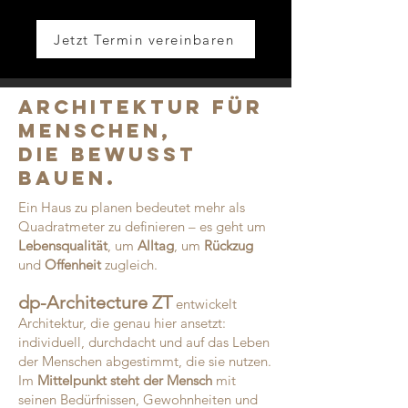
Jetzt Termin vereinbaren
ARCHITEKTUR FÜR
MENSCHEN,
DIE BEWUSST
BAUEN.
Ein Haus zu planen bedeutet mehr als
Quadratmeter zu definieren – es geht um
Lebensqualität
, um
Alltag
, um
Rückzug
und
Offenheit
zugleich.
dp-Architecture ZT
entwickelt
Architektur, die genau hier ansetzt:
individuell, durchdacht und auf das Leben
der Menschen abgestimmt, die sie nutzen.
Im
Mittelpunkt steht der Mensch
mit
seinen Bedürfnissen, Gewohnheiten und